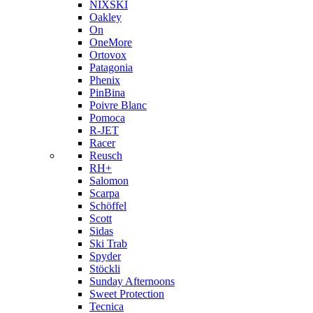
NIXSKI
Oakley
On
OneMore
Ortovox
Patagonia
Phenix
PinBina
Poivre Blanc
Pomoca
R-JET
Racer
Reusch
RH+
Salomon
Scarpa
Schöffel
Scott
Sidas
Ski Trab
Spyder
Stöckli
Sunday Afternoons
Sweet Protection
Tecnica