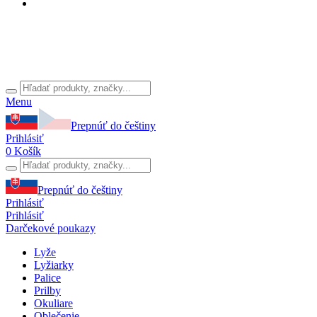
Menu
Prepnúť do češtiny
Prihlásiť
0
Košík
Prepnúť do češtiny
Prihlásiť
Prihlásiť
Darčekové poukazy
Lyže
Lyžiarky
Palice
Prilby
Okuliare
Oblečenie