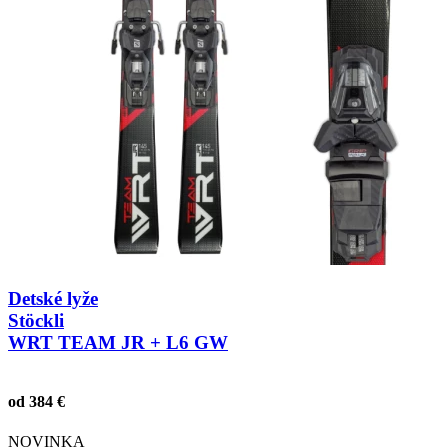
Detské lyže
Stöckli
WRT TEAM JR + L6 GW
od 384 €
NOVINKA