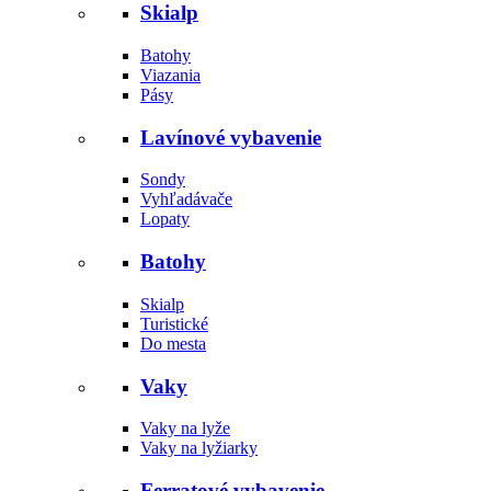
Skialp
Batohy
Viazania
Pásy
Lavínové vybavenie
Sondy
Vyhľadávače
Lopaty
Batohy
Skialp
Turistické
Do mesta
Vaky
Vaky na lyže
Vaky na lyžiarky
Ferratové vybavenie