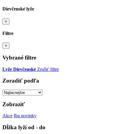
Dievčenské lyže
×
Filtre
×
Vybrané filtre
Lyže
Dievčenské
Zrušiť filtre
Zoradiť podľa
Zobraziť
Akce
Iba novinky
Dĺžka lyží od - do