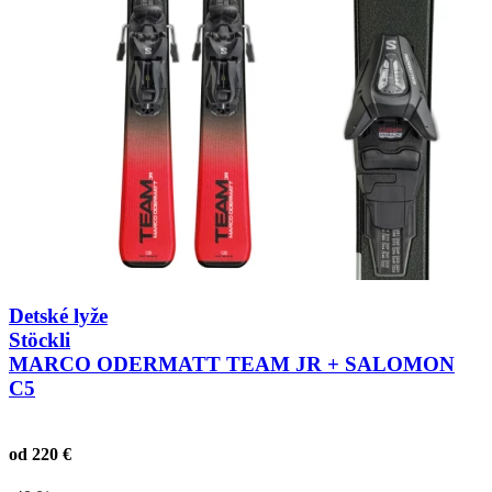
Detské lyže
Stöckli
MARCO ODERMATT TEAM JR + SALOMON
C5
od 220 €