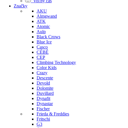
Voľný čas
Značky
AKU
Almgwand
ATK
Atomic
Aulp
Black Crows
Blue Ice
Casco
CÉBÉ
CEP
Climbing Technology
Color Kids
Crazy
Descente
Devold
Dolomite
Duvillard
Dynafit
Dynastar
Fischer
Frieda & Freddies
Fritschi
G3