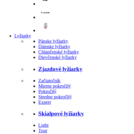
Lyžiarky
Pánske lyžiarky
Dámske lyžiarky
Chlapčenské lyžiarky
Dievčenské lyžiarky
Zjazdové lyžiarky
Začiatočník
Mierne pokročilý
Pokročilý
Stredne pokročilý
Expert
Skialpové lyžiarky
Light
Tour