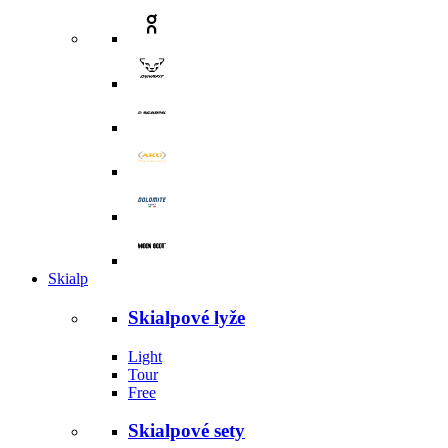
Skialp
Skialpové lyže
Light
Tour
Free
Skialpové sety