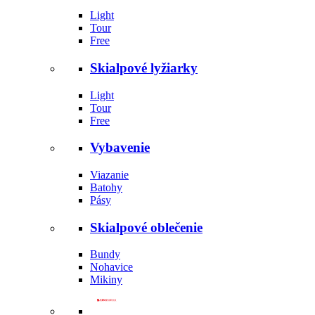
Light
Tour
Free
Skialpové lyžiarky
Light
Tour
Free
Vybavenie
Viazanie
Batohy
Pásy
Skialpové oblečenie
Bundy
Nohavice
Mikiny