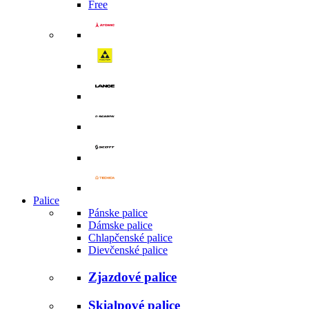
Free
Palice
Pánske palice
Dámske palice
Chlapčenské palice
Dievčenské palice
Zjazdové palice
Skialpové palice