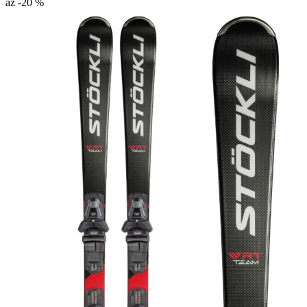
až -20 %