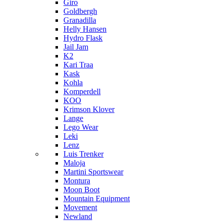
Giro
Goldbergh
Granadilla
Helly Hansen
Hydro Flask
Jail Jam
K2
Kari Traa
Kask
Kohla
Komperdell
KOO
Krimson Klover
Lange
Lego Wear
Leki
Lenz
Luis Trenker
Maloja
Martini Sportswear
Montura
Moon Boot
Mountain Equipment
Movement
Newland