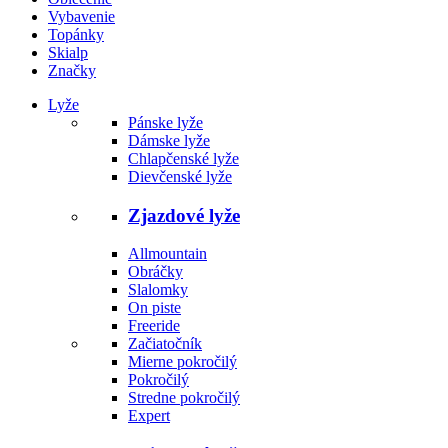
Vybavenie
Topánky
Skialp
Značky
Lyže
Pánske lyže
Dámske lyže
Chlapčenské lyže
Dievčenské lyže
Zjazdové lyže
Allmountain
Obráčky
Slalomky
On piste
Freeride
Začiatočník
Mierne pokročilý
Pokročilý
Stredne pokročilý
Expert