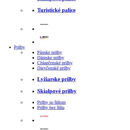
Turistické palice
Prilby
Pánske prilby
Dámske prilby
Chlapčenské prilby
Dievčenské prilby
Lyžiarske prilby
Skialpové prilby
Prilby so štítom
Prilby bez štítu