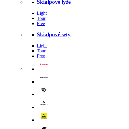
Skialpové lyže
Light
Tour
Free
Skialpové sety
Light
Tour
Free