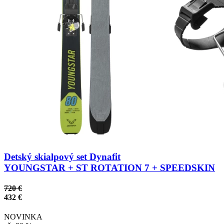
Detský skialpový set Dynafit
YOUNGSTAR + ST ROTATION 7 + SPEEDSKIN
720 €
432 €
NOVINKA