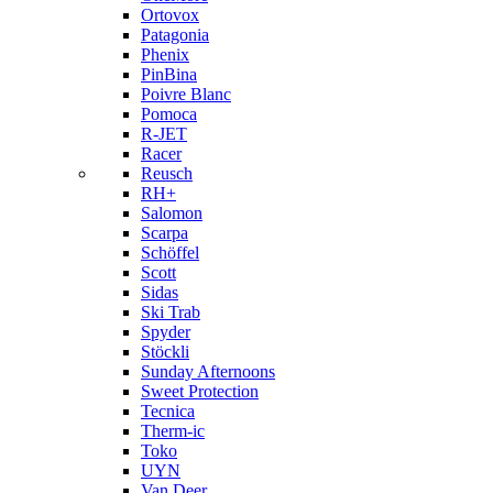
Ortovox
Patagonia
Phenix
PinBina
Poivre Blanc
Pomoca
R-JET
Racer
Reusch
RH+
Salomon
Scarpa
Schöffel
Scott
Sidas
Ski Trab
Spyder
Stöckli
Sunday Afternoons
Sweet Protection
Tecnica
Therm-ic
Toko
UYN
Van Deer