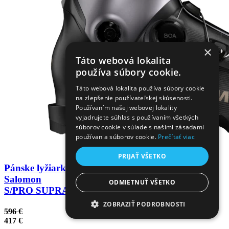
×
Táto webová lokalita
používa súbory cookie.
Táto webová lokalita používa súbory cookie
na zlepšenie používateľskej skúsenosti.
Používaním našej webovej lokality
vyjadrujete súhlas s používaním všetkých
súborov cookie v súlade s našimi zásadami
používania súborov cookie.
Prečítať viac
PRIJAŤ VŠETKO
Pánske lyžiarky
Salomon
ODMIETNUŤ VŠETKO
S/PRO SUPRA BOA 120 GW
ZOBRAZIŤ PODROBNOSTI
596 €
417 €