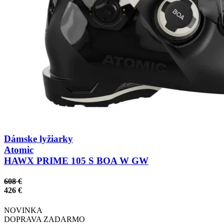
Dámske lyžiarky
Atomic
HAWX PRIME 105 S BOA W GW
608 €
426 €
NOVINKA
DOPRAVA ZADARMO