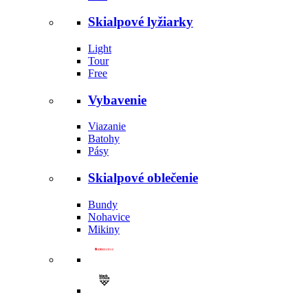
Skialpové lyžiarky
Light
Tour
Free
Vybavenie
Viazanie
Batohy
Pásy
Skialpové oblečenie
Bundy
Nohavice
Mikiny