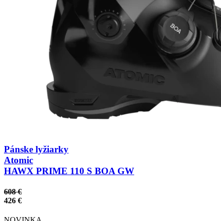
Pánske lyžiarky
Atomic
HAWX PRIME 110 S BOA GW
608 €
426 €
NOVINKA