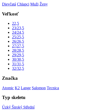
Dievčatá
Chlapci
Muži
Ženy
Veľkosť
22,5
23/23,5
24/24,5
25/25,5
26/26,5
27/27,5
28/28,5
29/29,5
30/30,5
31/31,5
32/32,5
Značka
Atomic
K2
Lange
Salomon
Tecnica
Typ skeletu
Úzký
Široký
Střední