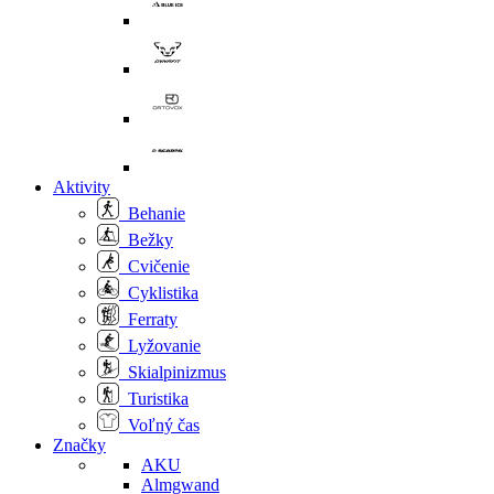
Aktivity
Behanie
Bežky
Cvičenie
Cyklistika
Ferraty
Lyžovanie
Skialpinizmus
Turistika
Voľný čas
Značky
AKU
Almgwand