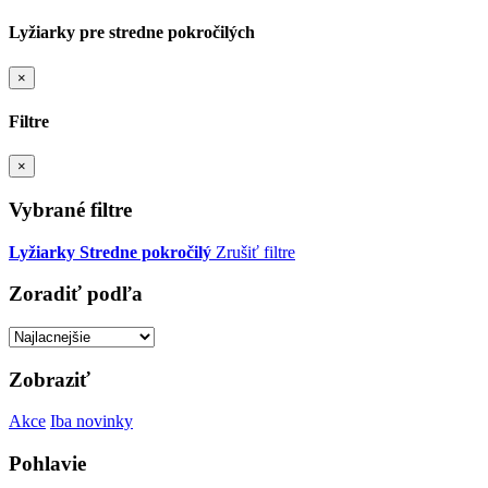
Lyžiarky pre stredne pokročilých
×
Filtre
×
Vybrané filtre
Lyžiarky
Stredne pokročilý
Zrušiť filtre
Zoradiť podľa
Zobraziť
Akce
Iba novinky
Pohlavie