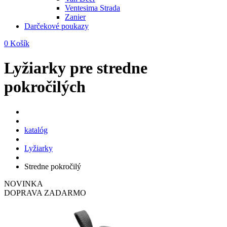
Ventesima Strada
Zanier
Darčekové poukazy
0
Košík
Lyžiarky pre stredne
pokročilých
katalóg
Lyžiarky
Stredne pokročilý
NOVINKA
DOPRAVA ZADARMO