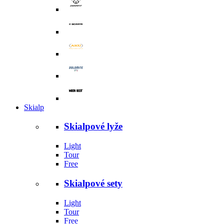
Skialp
Skialpové lyže
Light
Tour
Free
Skialpové sety
Light
Tour
Free