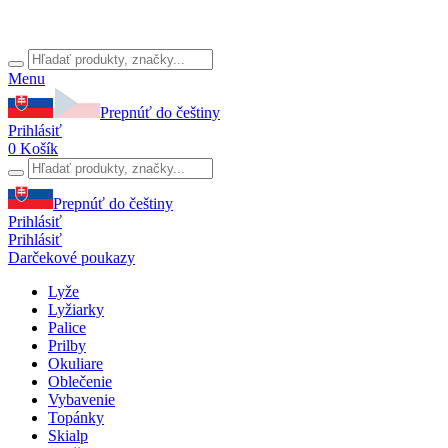
Menu
Prepnúť do češtiny
Prihlásiť
0
Košík
Prepnúť do češtiny
Prihlásiť
Prihlásiť
Darčekové poukazy
Lyže
Lyžiarky
Palice
Prilby
Okuliare
Oblečenie
Vybavenie
Topánky
Skialp