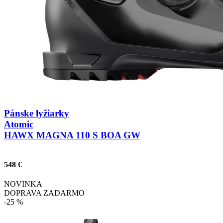
Pánske lyžiarky
Atomic
HAWX MAGNA 110 S BOA GW
548 €
NOVINKA
DOPRAVA ZADARMO
-25 %