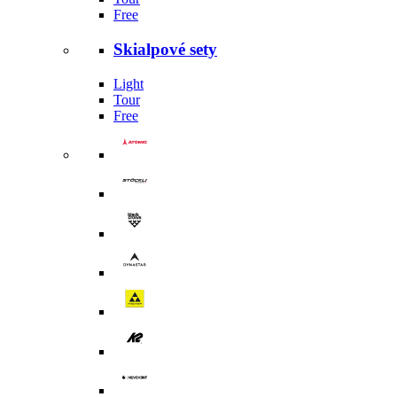
Free
Skialpové sety
Light
Tour
Free