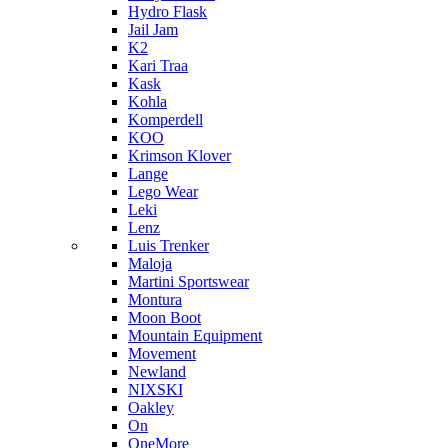
Hydro Flask
Jail Jam
K2
Kari Traa
Kask
Kohla
Komperdell
KOO
Krimson Klover
Lange
Lego Wear
Leki
Lenz
Luis Trenker
Maloja
Martini Sportswear
Montura
Moon Boot
Mountain Equipment
Movement
Newland
NIXSKI
Oakley
On
OneMore