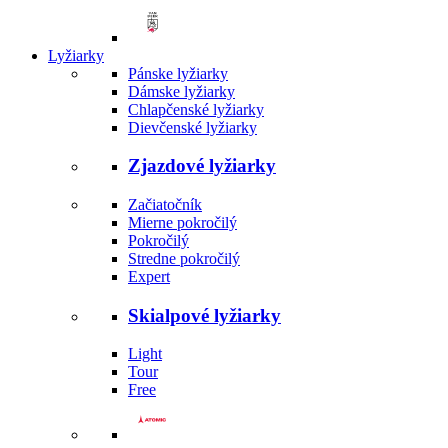
Lyžiarky
Pánske lyžiarky
Dámske lyžiarky
Chlapčenské lyžiarky
Dievčenské lyžiarky
Zjazdové lyžiarky
Začiatočník
Mierne pokročilý
Pokročilý
Stredne pokročilý
Expert
Skialpové lyžiarky
Light
Tour
Free