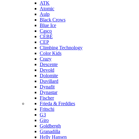
ATK
Atomic
Aulp
Black Crows
Blue Ice
Casco
CÉBÉ
CEP
Climbing Technology
Color Kids
Crazy
Descente
Devold
Dolomite
Duvillard
Dynafit
Dynastar
Fischer
Frieda & Freddies
Fritschi
G3
Giro
Goldbergh
Granadilla
Helly Hansen