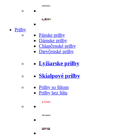
Prilby
Pánske prilby
Dámske prilby
Chlapčenské prilby
Dievčenské prilby
Lyžiarske prilby
Skialpové prilby
Prilby so štítom
Prilby bez štítu