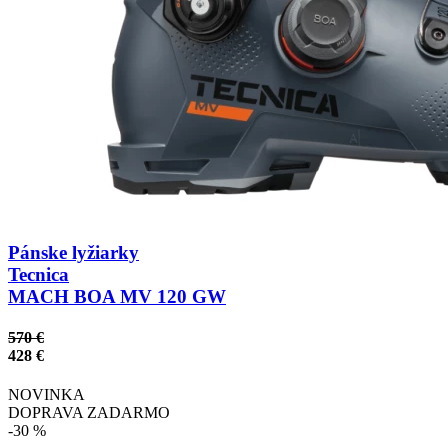
Pánske lyžiarky
Tecnica
MACH BOA MV 120 GW
570 €
428 €
NOVINKA
DOPRAVA ZADARMO
-30 %