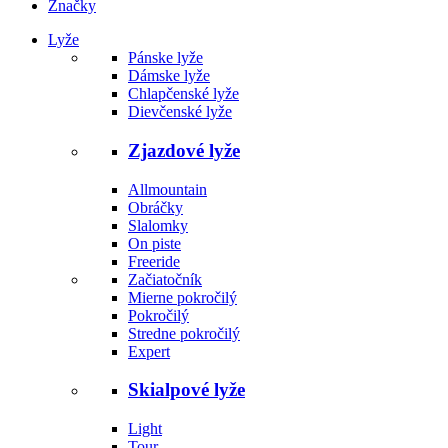
Značky
Lyže
Pánske lyže
Dámske lyže
Chlapčenské lyže
Dievčenské lyže
Zjazdové lyže
Allmountain
Obráčky
Slalomky
On piste
Freeride
Začiatočník
Mierne pokročilý
Pokročilý
Stredne pokročilý
Expert
Skialpové lyže
Light
Tour