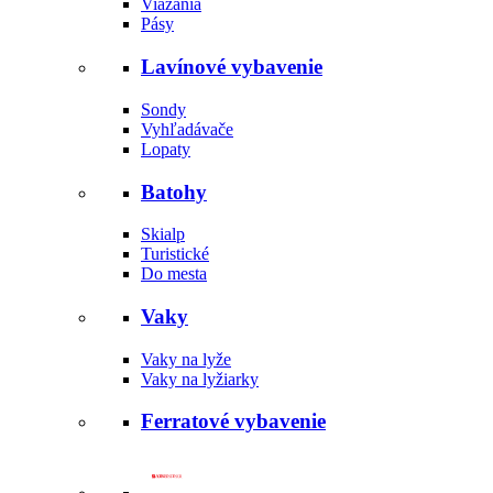
Viazania
Pásy
Lavínové vybavenie
Sondy
Vyhľadávače
Lopaty
Batohy
Skialp
Turistické
Do mesta
Vaky
Vaky na lyže
Vaky na lyžiarky
Ferratové vybavenie