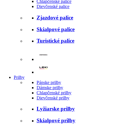
Chlapčenské palice
Dievčenské palice
Zjazdové palice
Skialpové palice
Turistické palice
Prilby
Pánske prilby
Dámske prilby
Chlapčenské prilby
Dievčenské prilby
Lyžiarske prilby
Skialpové prilby