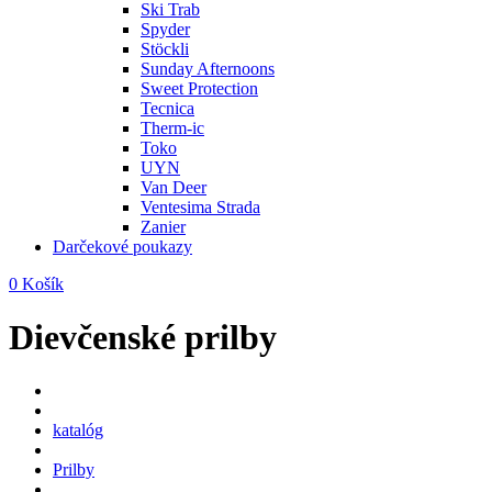
Ski Trab
Spyder
Stöckli
Sunday Afternoons
Sweet Protection
Tecnica
Therm-ic
Toko
UYN
Van Deer
Ventesima Strada
Zanier
Darčekové poukazy
0
Košík
Dievčenské prilby
katalóg
Prilby