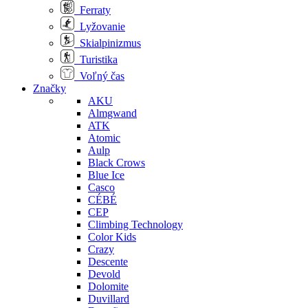
Ferraty
Lyžovanie
Skialpinizmus
Turistika
Voľný čas
Značky
AKU
Almgwand
ATK
Atomic
Aulp
Black Crows
Blue Ice
Casco
CÉBÉ
CEP
Climbing Technology
Color Kids
Crazy
Descente
Devold
Dolomite
Duvillard