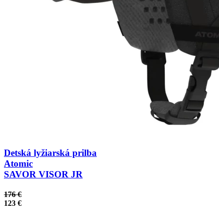
Detská lyžiarská prilba
Atomic
SAVOR VISOR JR
176 €
123 €