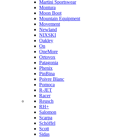
Martini Sportswear
Montura
Moon Boot
Mountain Equipment
Movement
Newland
NIXSKI
Oakley
On
OneMore
Ortovox
Patagonia
Phenix
PinBina
Poivre Blanc
Pomoca
R-JET
Racer
Reusch
RH+
Salomon
Scarpa
Schöffel
Scott
Sidas