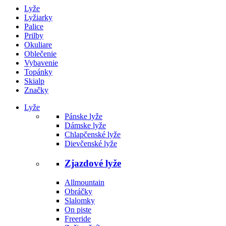
Lyže
Lyžiarky
Palice
Prilby
Okuliare
Oblečenie
Vybavenie
Topánky
Skialp
Značky
Lyže
Pánske lyže
Dámske lyže
Chlapčenské lyže
Dievčenské lyže
Zjazdové lyže
Allmountain
Obráčky
Slalomky
On piste
Freeride