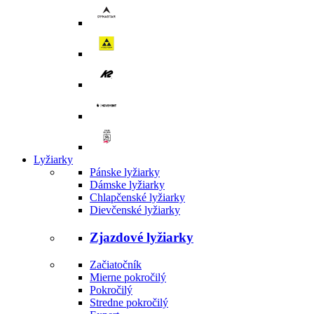
Lyžiarky
Pánske lyžiarky
Dámske lyžiarky
Chlapčenské lyžiarky
Dievčenské lyžiarky
Zjazdové lyžiarky
Začiatočník
Mierne pokročilý
Pokročilý
Stredne pokročilý