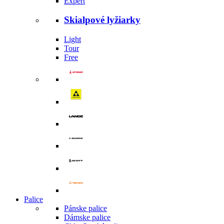
Expert
Skialpové lyžiarky
Light
Tour
Free
Palice
Pánske palice
Dámske palice