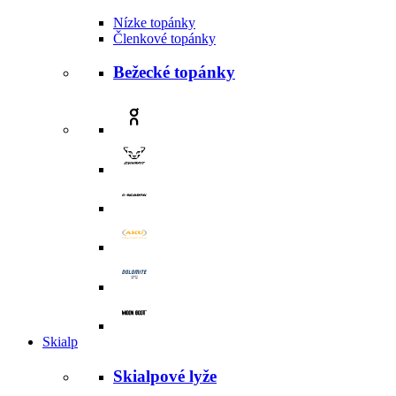
Nízke topánky
Členkové topánky
Bežecké topánky
Skialp
Skialpové lyže