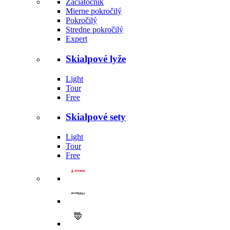
Začiatočník
Mierne pokročilý
Pokročilý
Stredne pokročilý
Expert
Skialpové lyže
Light
Tour
Free
Skialpové sety
Light
Tour
Free