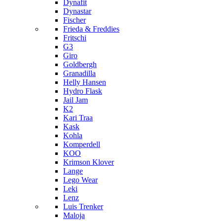
Dynafit
Dynastar
Fischer
Frieda & Freddies
Fritschi
G3
Giro
Goldbergh
Granadilla
Helly Hansen
Hydro Flask
Jail Jam
K2
Kari Traa
Kask
Kohla
Komperdell
KOO
Krimson Klover
Lange
Lego Wear
Leki
Lenz
Luis Trenker
Maloja