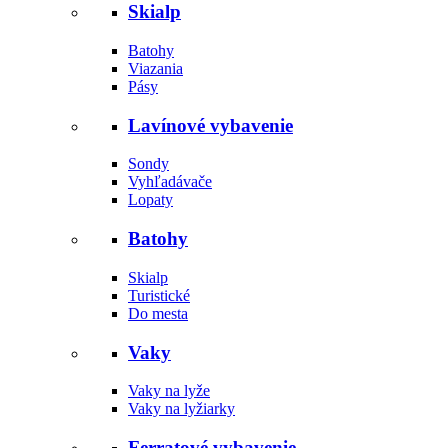
Skialp
Batohy
Viazania
Pásy
Lavínové vybavenie
Sondy
Vyhľadávače
Lopaty
Batohy
Skialp
Turistické
Do mesta
Vaky
Vaky na lyže
Vaky na lyžiarky
Ferratové vybavenie