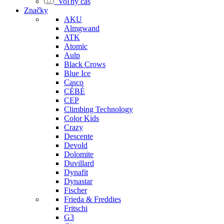
Voľný čas
Značky
AKU
Almgwand
ATK
Atomic
Aulp
Black Crows
Blue Ice
Casco
CÉBÉ
CEP
Climbing Technology
Color Kids
Crazy
Descente
Devold
Dolomite
Duvillard
Dynafit
Dynastar
Fischer
Frieda & Freddies
Fritschi
G3