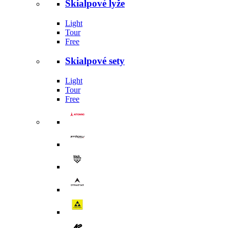
Skialpové lyže
Light
Tour
Free
Skialpové sety
Light
Tour
Free