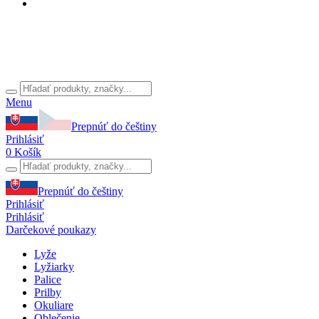
Menu
Prepnúť do češtiny
Prihlásiť
0
Košík
Prepnúť do češtiny
Prihlásiť
Prihlásiť
Darčekové poukazy
Lyže
Lyžiarky
Palice
Prilby
Okuliare
Oblečenie