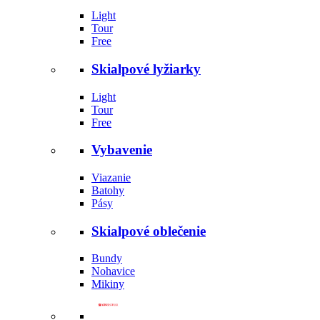
Light
Tour
Free
Skialpové lyžiarky
Light
Tour
Free
Vybavenie
Viazanie
Batohy
Pásy
Skialpové oblečenie
Bundy
Nohavice
Mikiny