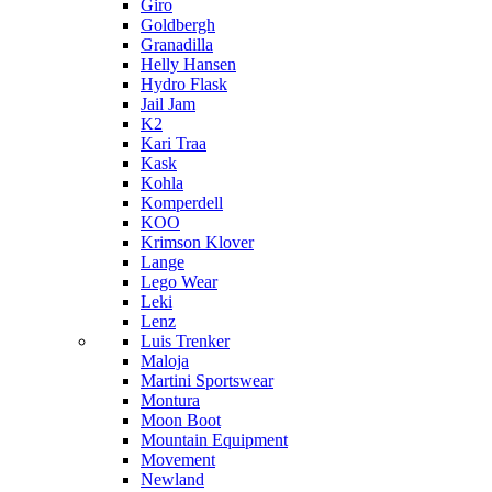
Giro
Goldbergh
Granadilla
Helly Hansen
Hydro Flask
Jail Jam
K2
Kari Traa
Kask
Kohla
Komperdell
KOO
Krimson Klover
Lange
Lego Wear
Leki
Lenz
Luis Trenker
Maloja
Martini Sportswear
Montura
Moon Boot
Mountain Equipment
Movement
Newland