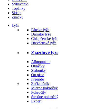
Vybavenie
Topánky
Skialp
Značky
Lyže
Pánske lyže
Dámske lyže
Chlapčenské lyže
Dievčenské lyže
Zjazdové lyže
Allmountain
Obráčky
Slalomky
On piste
Freeride
Začiatočník
Mierne pokročilý
Pokročilý
Stredne pokročilý
Expert