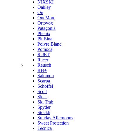
NIXSKI
Oakley
On
OneMore
Ortovox
Patagonia
Phenix
PinBina
Poivre Blanc
Pomoca
R-JET
Racer
Reusch
RH+
Salomon
Scarpa
Schöffel
Scott
Sidas
Ski Trab
Spyder
Stöckli
Sunday Afternoons
Sweet Protection
Tecnica