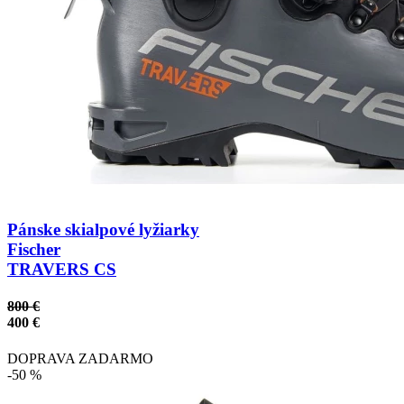
Pánske skialpové lyžiarky
Fischer
TRAVERS CS
800 €
400 €
DOPRAVA ZADARMO
-50 %