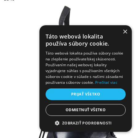
×
Táto webová lokalita
používa súbory cookie.
Táto webová lokalita používa súbory cookie
na zlepšenie používateľskej skúsenosti.
Používaním našej webovej lokality
vyjadrujete súhlas s používaním všetkých
súborov cookie v súlade s našimi zásadami
používania súborov cookie.
Prečítať viac
PRIJAŤ VŠETKO
ODMIETNUŤ VŠETKO
ZOBRAZIŤ PODROBNOSTI