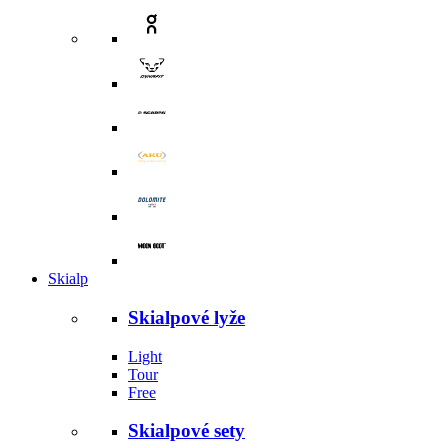
Skialp
Skialpové lyže
Light
Tour
Free
Skialpové sety