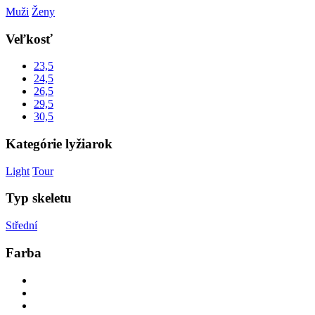
Muži
Ženy
Veľkosť
23,5
24,5
26,5
29,5
30,5
Kategórie lyžiarok
Light
Tour
Typ skeletu
Střední
Farba