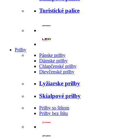
Turistické palice
Prilby
Pánske prilby
Dámske prilby
Chlapčenské prilby
Dievčenské prilby
Lyžiarske prilby
Skialpové prilby
Prilby so štítom
Prilby bez štítu