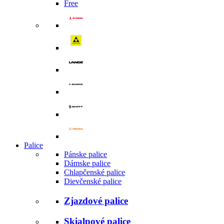
Free
Palice
Pánske palice
Dámske palice
Chlapčenské palice
Dievčenské palice
Zjazdové palice
Skialpové palice