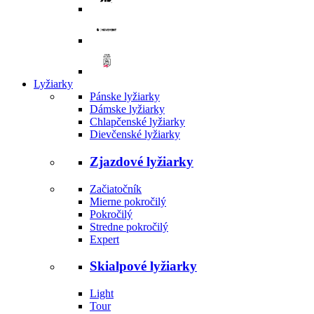
Lyžiarky
Pánske lyžiarky
Dámske lyžiarky
Chlapčenské lyžiarky
Dievčenské lyžiarky
Zjazdové lyžiarky
Začiatočník
Mierne pokročilý
Pokročilý
Stredne pokročilý
Expert
Skialpové lyžiarky
Light
Tour