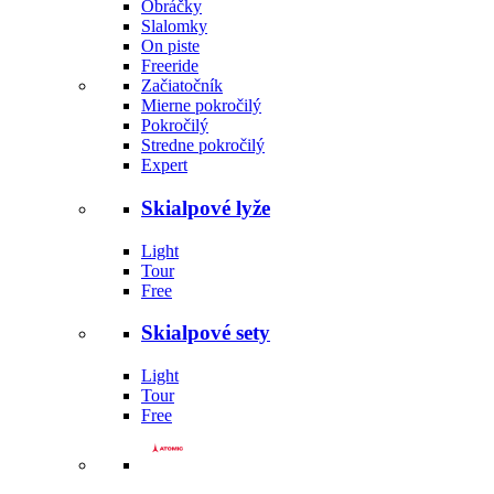
Obráčky
Slalomky
On piste
Freeride
Začiatočník
Mierne pokročilý
Pokročilý
Stredne pokročilý
Expert
Skialpové lyže
Light
Tour
Free
Skialpové sety
Light
Tour
Free