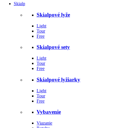
Skialp
Skialpové lyže
Light
Tour
Free
Skialpové sety
Light
Tour
Free
Skialpové lyžiarky
Light
Tour
Free
Vybavenie
Viazanie