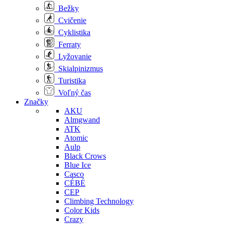
Bežky
Cvičenie
Cyklistika
Ferraty
Lyžovanie
Skialpinizmus
Turistika
Voľný čas
Značky
AKU
Almgwand
ATK
Atomic
Aulp
Black Crows
Blue Ice
Casco
CÉBÉ
CEP
Climbing Technology
Color Kids
Crazy