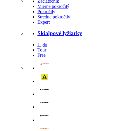
Začiatočník
Mierne pokročilý
Pokročilý
Stredne pokročilý
Expert
Skialpové lyžiarky
Light
Tour
Free