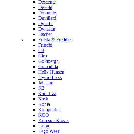
Descente
Devold
Dolomite
Duvillard
Dynafit
Dynastar
Fischer
Frieda & Freddies
Fritschi
G3
Giro
Goldbergh
Granadilla
Helly Hansen
Hydro Flask
Jail Jam
K2
Kari Traa
Kask
Kohla
Komperdell
KOO
Krimson Klover
Lange
Lego Wear