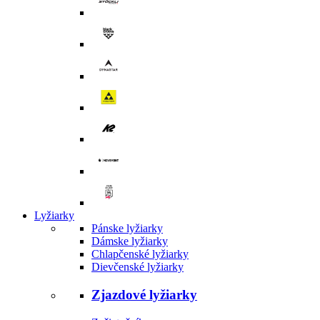
Lyžiarky
Pánske lyžiarky
Dámske lyžiarky
Chlapčenské lyžiarky
Dievčenské lyžiarky
Zjazdové lyžiarky