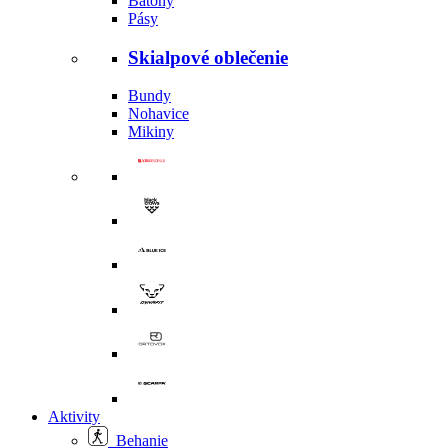
Batohy
Pásy
Skialpové oblečenie
Bundy
Nohavice
Mikiny
Aktivity
Behanie