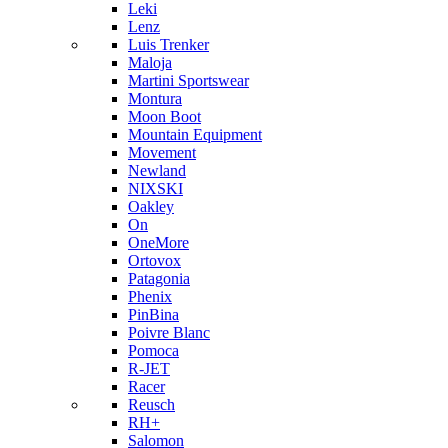
Leki
Lenz
Luis Trenker
Maloja
Martini Sportswear
Montura
Moon Boot
Mountain Equipment
Movement
Newland
NIXSKI
Oakley
On
OneMore
Ortovox
Patagonia
Phenix
PinBina
Poivre Blanc
Pomoca
R-JET
Racer
Reusch
RH+
Salomon