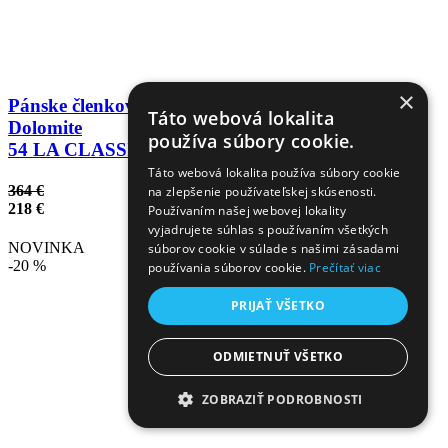
×
Pánske členkové topánky
Táto webová lokalita
Dolomite
používa súbory cookie.
54 LA CLASSICA
Táto webová lokalita používa súbory cookie
364 €
na zlepšenie používateľskej skúsenosti.
218 €
Používaním našej webovej lokality
vyjadrujete súhlas s používaním všetkých
NOVINKA
súborov cookie v súlade s našimi zásadami
-20 %
používania súborov cookie.
Prečítať viac
PRIJAŤ VŠETKO
ODMIETNUŤ VŠETKO
ZOBRAZIŤ PODROBNOSTI