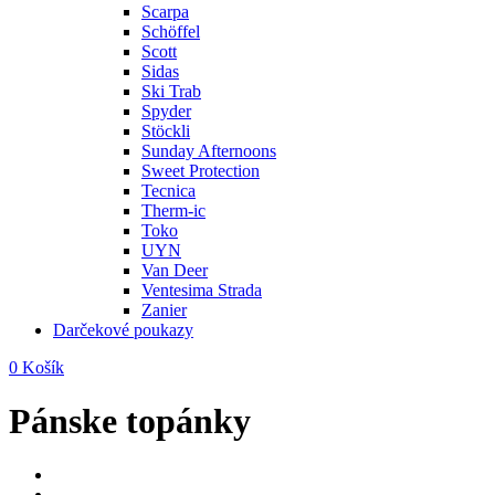
Scarpa
Schöffel
Scott
Sidas
Ski Trab
Spyder
Stöckli
Sunday Afternoons
Sweet Protection
Tecnica
Therm-ic
Toko
UYN
Van Deer
Ventesima Strada
Zanier
Darčekové poukazy
0
Košík
Pánske topánky