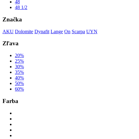
48
48 1/2
Značka
AKU
Dolomite
Dynafit
Lange
On
Scarpa
UYN
Zľava
20%
25%
30%
35%
40%
50%
60%
Farba