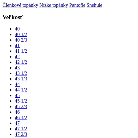
Členkové topánky
Nízke topánky
Pantofle
Snehule
Veľkosť
40
40 1/2
40 2/3
41
41 1/2
42
42 1/2
43
43 1/2
43 1/3
44
44 1/2
45
45 1/2
45 2/3
46
46 1/2
47
47 1/2
47 2/3