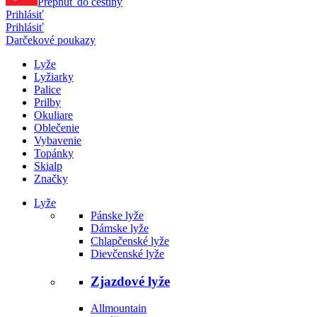
Prepnúť do češtiny
Prihlásiť
Prihlásiť
Darčekové poukazy
Lyže
Lyžiarky
Palice
Prilby
Okuliare
Oblečenie
Vybavenie
Topánky
Skialp
Značky
Lyže
Pánske lyže
Dámske lyže
Chlapčenské lyže
Dievčenské lyže
Zjazdové lyže
Allmountain