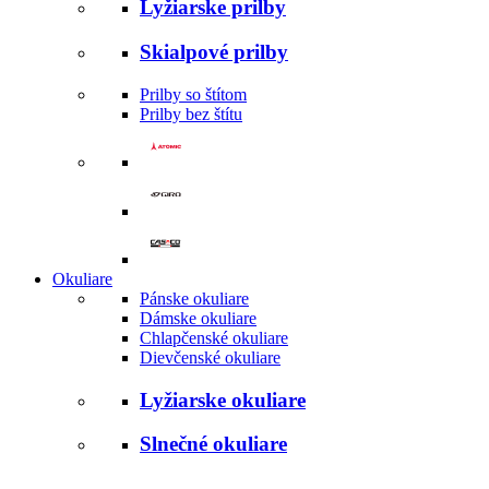
Lyžiarske prilby
Skialpové prilby
Prilby so štítom
Prilby bez štítu
Okuliare
Pánske okuliare
Dámske okuliare
Chlapčenské okuliare
Dievčenské okuliare
Lyžiarske okuliare
Slnečné okuliare