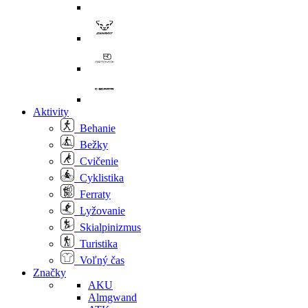
Aktivity
Behanie
Bežky
Cvičenie
Cyklistika
Ferraty
Lyžovanie
Skialpinizmus
Turistika
Voľný čas
Značky
AKU
Almgwand