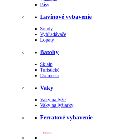
Pásy
Lavínové vybavenie
Sondy
Vyhľadávače
Lopaty
Batohy
Skialp
Turistické
Do mesta
Vaky
Vaky na lyže
Vaky na lyžiarky
Ferratové vybavenie