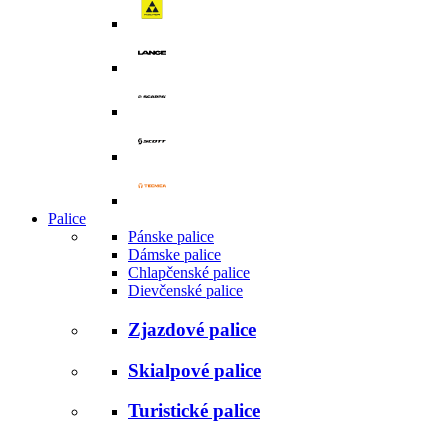
Palice
Pánske palice
Dámske palice
Chlapčenské palice
Dievčenské palice
Zjazdové palice
Skialpové palice
Turistické palice