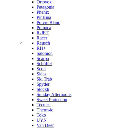
Ortovox
Patagonia
Phenix
PinBina
Poivre Blanc
Pomoca
R-JET
Racer
Reusch
RH+
Salomon
Scarpa
Schöffel
Scott
Sidas
Ski Trab
Spyder
Stöckli
Sunday Afternoons
Sweet Protection
Tecnica
Therm-ic
Toko
UYN
Van Deer