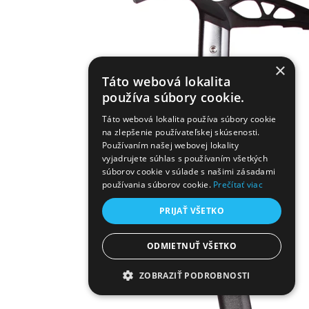
×
Táto webová lokalita
používa súbory cookie.
Táto webová lokalita používa súbory cookie
na zlepšenie používateľskej skúsenosti.
Používaním našej webovej lokality
vyjadrujete súhlas s používaním všetkých
súborov cookie v súlade s našimi zásadami
používania súborov cookie.
Prečítať viac
PRIJAŤ VŠETKO
ODMIETNUŤ VŠETKO
ZOBRAZIŤ PODROBNOSTI