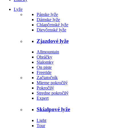
Lyže
Pánske lyže
Dámske lyže
Chlapčenské lyže
Dievčenské lyže
Zjazdové lyže
Allmountain
Obráčky
Slalomky
On piste
Freeride
Začiatočník
Mierne pokročilý
Pokročilý
Stredne pokročilý
Expert
Skialpové lyže
Light
Tour