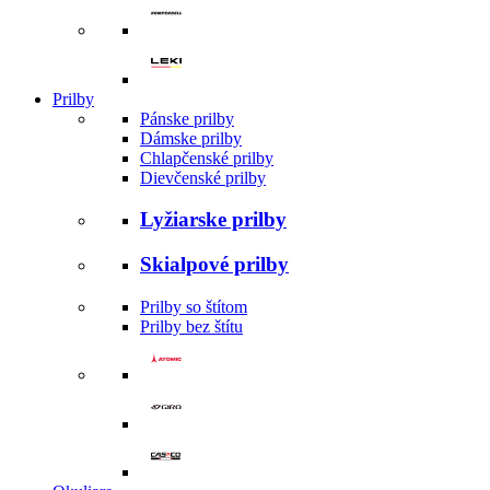
Prilby
Pánske prilby
Dámske prilby
Chlapčenské prilby
Dievčenské prilby
Lyžiarske prilby
Skialpové prilby
Prilby so štítom
Prilby bez štítu