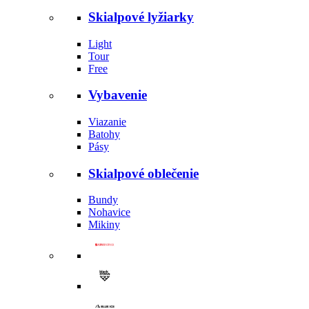
Skialpové lyžiarky
Light
Tour
Free
Vybavenie
Viazanie
Batohy
Pásy
Skialpové oblečenie
Bundy
Nohavice
Mikiny