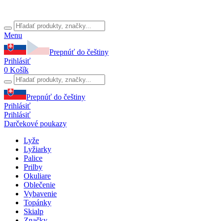
Menu
Prepnúť do češtiny
Prihlásiť
0
Košík
Prepnúť do češtiny
Prihlásiť
Prihlásiť
Darčekové poukazy
Lyže
Lyžiarky
Palice
Prilby
Okuliare
Oblečenie
Vybavenie
Topánky
Skialp
Značky