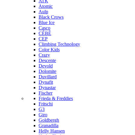
ATK
Atomic
Aulp
Black Crows
Blue Ice
Casco
CÉBÉ
CEP
Climbing Technology
Color Kids
Crazy
Descente
Devold
Dolomite
Duvillard
Dynafit
Dynastar
Fischer
Frieda & Freddies
Fritschi
G3
Giro
Goldbergh
Granadilla
Helly Hansen