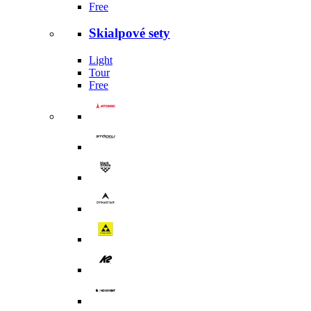
Free
Skialpové sety
Light
Tour
Free