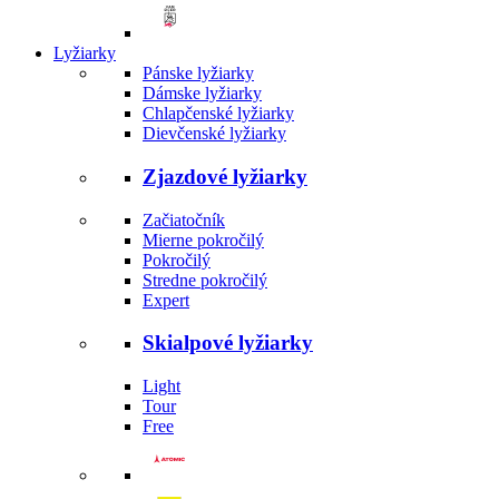
Lyžiarky
Pánske lyžiarky
Dámske lyžiarky
Chlapčenské lyžiarky
Dievčenské lyžiarky
Zjazdové lyžiarky
Začiatočník
Mierne pokročilý
Pokročilý
Stredne pokročilý
Expert
Skialpové lyžiarky
Light
Tour
Free