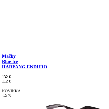
Mačky
Blue Ice
HARFANG ENDURO
132 €
112 €
NOVINKA
-15 %