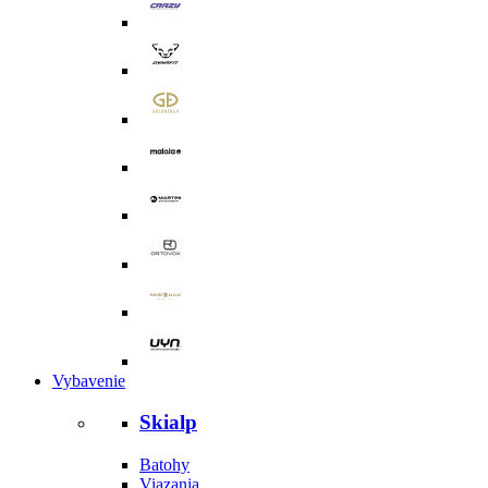
Vybavenie
Skialp
Batohy
Viazania