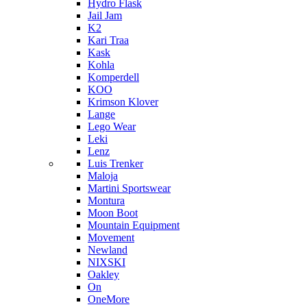
Hydro Flask
Jail Jam
K2
Kari Traa
Kask
Kohla
Komperdell
KOO
Krimson Klover
Lange
Lego Wear
Leki
Lenz
Luis Trenker
Maloja
Martini Sportswear
Montura
Moon Boot
Mountain Equipment
Movement
Newland
NIXSKI
Oakley
On
OneMore