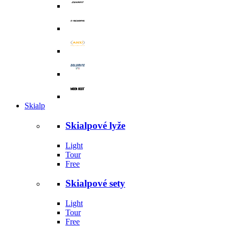
Skialp
Skialpové lyže
Light
Tour
Free
Skialpové sety
Light
Tour
Free