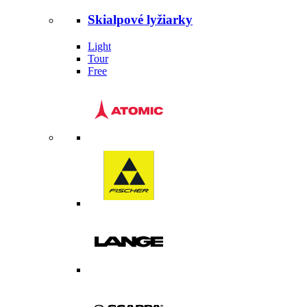
Skialpové lyžiarky
Light
Tour
Free