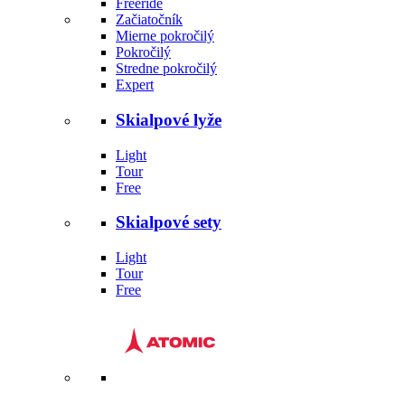
Freeride
Začiatočník
Mierne pokročilý
Pokročilý
Stredne pokročilý
Expert
Skialpové lyže
Light
Tour
Free
Skialpové sety
Light
Tour
Free