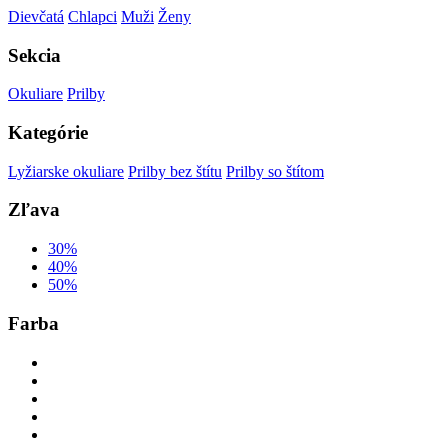
Dievčatá
Chlapci
Muži
Ženy
Sekcia
Okuliare
Prilby
Kategórie
Lyžiarske okuliare
Prilby bez štítu
Prilby so štítom
Zľava
30%
40%
50%
Farba