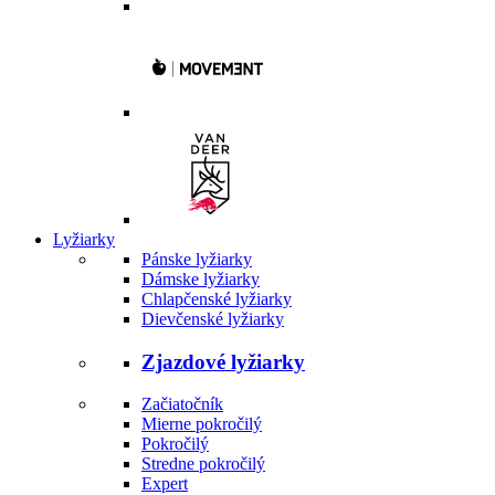
Lyžiarky
Pánske lyžiarky
Dámske lyžiarky
Chlapčenské lyžiarky
Dievčenské lyžiarky
Zjazdové lyžiarky
Začiatočník
Mierne pokročilý
Pokročilý
Stredne pokročilý
Expert