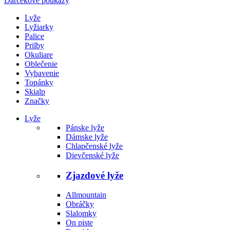
Darčekové poukazy
Lyže
Lyžiarky
Palice
Prilby
Okuliare
Oblečenie
Vybavenie
Topánky
Skialp
Značky
Lyže
Pánske lyže
Dámske lyže
Chlapčenské lyže
Dievčenské lyže
Zjazdové lyže
Allmountain
Obráčky
Slalomky
On piste